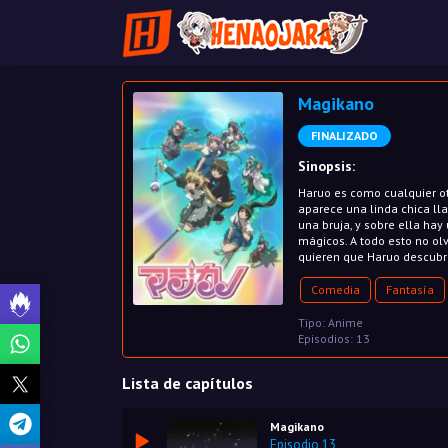
Magikano
FINALIZADO
Sinopsis:
Haruo es como cualquier otr
aparece una linda chica ll
una bruja, y sobre ella hay
mágicos. A todo esto no ol
quieren que Haruo descubr
Comedia
Fantasía
Tipo: Anime
Episodios: 13
Lista de capítulos
Magikano
Episodio 13