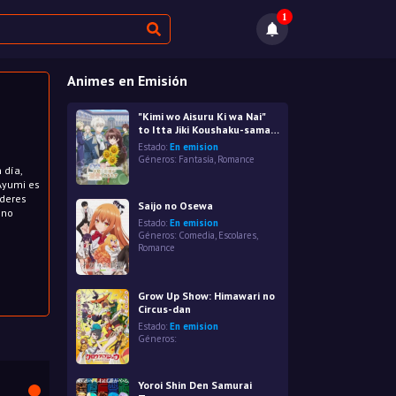
1
Animes en Emisión
"Kimi wo Aisuru Ki wa Nai"
to Itta Jiki Koushaku-sama
ga Nazeka Dekiai
Estado:
En emision
shitekimasu
Géneros:
Fantasía
,
Romance
 día,
 Ayumi es
oderes
Saijo no Osewa
 no
Estado:
En emision
Géneros:
Comedia
,
Escolares
,
Romance
Grow Up Show: Himawari no
Circus-dan
Estado:
En emision
Géneros:
Yoroi Shin Den Samurai