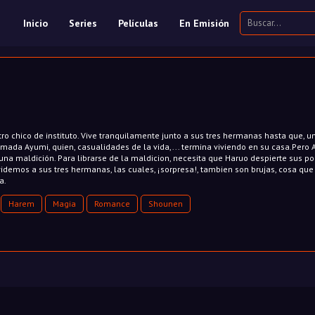
Inicio
Series
Películas
En Emisión
o chico de instituto. Vive tranquilamente junto a sus tres hermanas hasta que, un
amada Ayumi, quien, casualidades de la vida,... termina viviendo en su casa.Pero
 una maldición. Para librarse de la maldicion, necesita que Haruo despierte sus p
videmos a sus tres hermanas, las cuales, ¡sorpresa!, tambien son brujas, cosa que
a.
Harem
Magia
Romance
Shounen