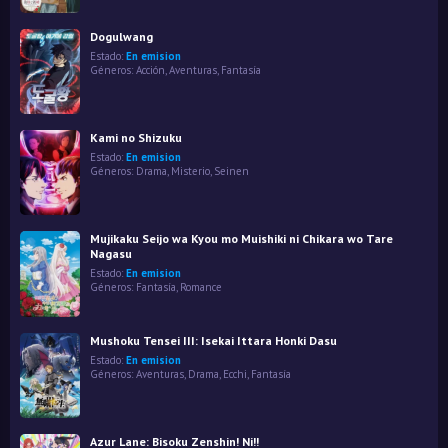
Dogulwang
Estado:
En emision
Géneros:
Acción
,
Aventuras
,
Fantasía
Kami no Shizuku
Estado:
En emision
Géneros:
Drama
,
Misterio
,
Seinen
Mujikaku Seijo wa Kyou mo Muishiki ni Chikara wo Tare
Nagasu
Estado:
En emision
Géneros:
Fantasía
,
Romance
Mushoku Tensei III: Isekai Ittara Honki Dasu
Estado:
En emision
Géneros:
Aventuras
,
Drama
,
Ecchi
,
Fantasía
Azur Lane: Bisoku Zenshin! Ni!!