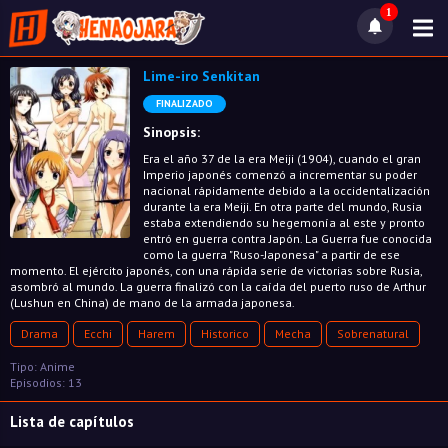
1
Lime-iro Senkitan
FINALIZADO
Sinopsis:
Era el año 37 de la era Meiji (1904), cuando el gran
Imperio japonés comenzó a incrementar su poder
nacional rápidamente debido a la occidentalización
durante la era Meiji. En otra parte del mundo, Rusia
estaba extendiendo su hegemonía al este y pronto
entró en guerra contra Japón. La Guerra fue conocida
como la guerra "Ruso-Japonesa" a partir de ese
momento. El ejército japonés, con una rápida serie de victorias sobre Rusia,
asombró al mundo. La guerra finalizó con la caída del puerto ruso de Arthur
(Lushun en China) de mano de la armada japonesa.
Drama
Ecchi
Harem
Historico
Mecha
Sobrenatural
Tipo: Anime
Episodios: 13
Lista de capítulos