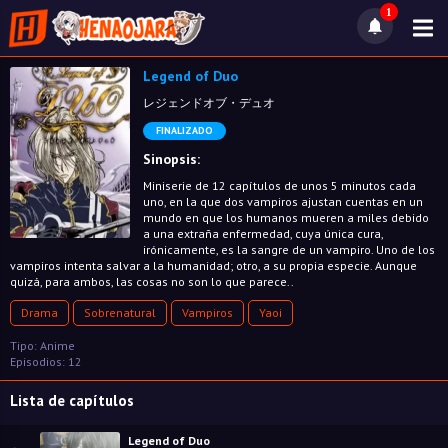
1
Legend of Duo
レジェンドオブ・デュオ
FINALIZADO
Sinopsis:
Miniserie de 12 capítulos de unos 5 minutos cada
uno, en la que dos vampiros ajustan cuentas en un
mundo en que los humanos mueren a miles debido
a una extraña enfermedad, cuya única cura,
irónicamente, es la sangre de un vampiro. Uno de los
vampiros intenta salvar a la humanidad; otro, a su propia especie. Aunque
quizá, para ambos, las cosas no son lo que parece..
Drama
Sobrenatural
Vampiros
Yaoi
Tipo: Anime
Episodios: 12
Lista de capítulos
Legend of Duo