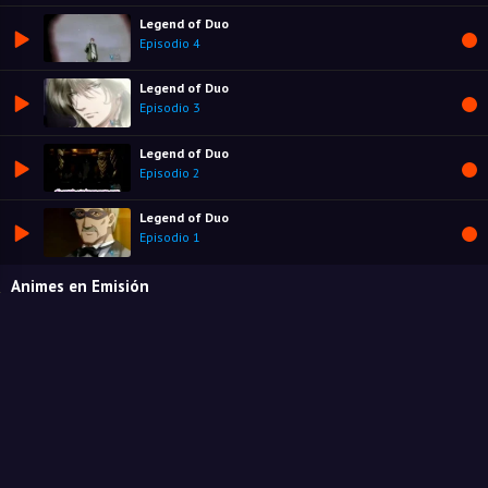
Legend of Duo
Episodio 4
Legend of Duo
Episodio 3
Legend of Duo
Episodio 2
Legend of Duo
Episodio 1
Animes en Emisión
Oni no Hanayome
Estado:
En emision
Géneros:
Fantasía
,
Romance
Clevatess II: Majuu no Ou to Itsuwari no Yuusha Denshou
Estado:
En emision
Géneros:
Acción
,
Fantasía