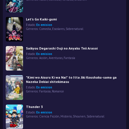
Let's Go Kaiki-gumi
Estado:
En emision
Géneros:
Comedia
,
Escolares
,
Sobrenatural
Saikyou Degarashi Ouji no Anyaku Teii Arasoi
Estado:
En emision
Géneros:
Acción
,
Aventuras
,
Fantasía
"Kimi wo Aisuru Ki wa Nai" to Itta Jiki Koushaku-sama ga
Nazeka Dekiai shitekimasu
Estado:
En emision
Géneros:
Fantasía
,
Romance
Thunder 3
Estado:
En emision
Géneros:
Ciencia Ficción
,
Misterio
,
Shounen
,
Sobrenatural