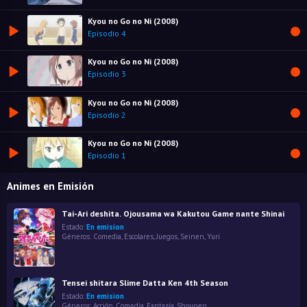
Kyou no Go no Ni (2008)
Episodio 4
Kyou no Go no Ni (2008)
Episodio 3
Kyou no Go no Ni (2008)
Episodio 2
Kyou no Go no Ni (2008)
Episodio 1
Animes en Emisión
Tai-Ari deshita. Ojousama wa Kakutou Game nante Shinai
Estado:
En emision
Géneros:
Comedia
,
Escolares
,
Juegos
,
Seinen
,
Yuri
Tensei shitara Slime Datta Ken 4th Season
Estado:
En emision
Géneros:
Acción
,
Comedia
,
Fantasía
,
Shounen