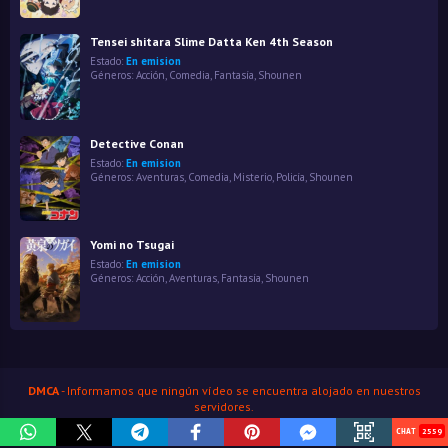
Tensei shitara Slime Datta Ken 4th Season
Estado:
En emision
Géneros:
Acción
,
Comedia
,
Fantasía
,
Shounen
Detective Conan
Estado:
En emision
Géneros:
Aventuras
,
Comedia
,
Misterio
,
Policía
,
Shounen
Yomi no Tsugai
Estado:
En emision
Géneros:
Acción
,
Aventuras
,
Fantasía
,
Shounen
DMCA
- Informamos que ningún vídeo se encuentra alojado en nuestros
servidores.
HenaoJara
© Copyright 2026
2559