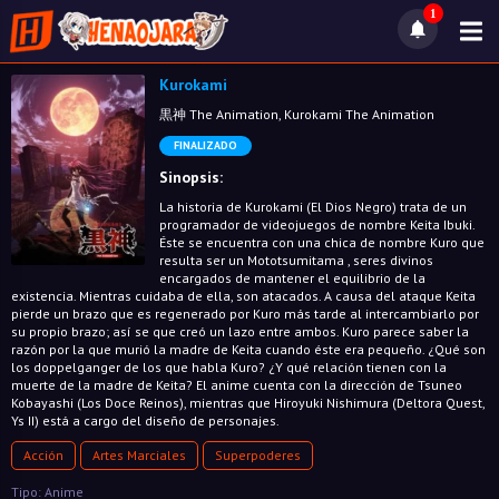
1
Kurokami
黒神 The Animation, Kurokami The Animation
FINALIZADO
Sinopsis:
La historia de Kurokami (El Dios Negro) trata de un
programador de videojuegos de nombre Keita Ibuki.
Éste se encuentra con una chica de nombre Kuro que
resulta ser un Mototsumitama , seres divinos
encargados de mantener el equilibrio de la
existencia. Mientras cuidaba de ella, son atacados. A causa del ataque Keita
pierde un brazo que es regenerado por Kuro más tarde al intercambiarlo por
su propio brazo; así se que creó un lazo entre ambos. Kuro parece saber la
razón por la que murió la madre de Keita cuando éste era pequeño. ¿Qué son
los doppelganger de los que habla Kuro? ¿Y qué relación tienen con la
muerte de la madre de Keita? El anime cuenta con la dirección de Tsuneo
Kobayashi (Los Doce Reinos), mientras que Hiroyuki Nishimura (Deltora Quest,
Ys II) está a cargo del diseño de personajes.
Acción
Artes Marciales
Superpoderes
Tipo: Anime