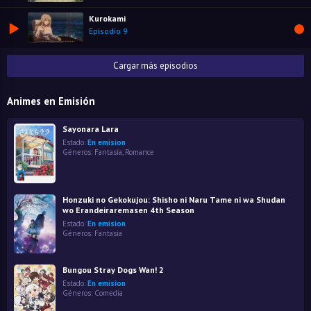
Kurokami
Episodio 9
Cargar más episodios
Animes en Emisión
Sayonara Lara
Estado:
En emision
Géneros:
Fantasía
,
Romance
Honzuki no Gekokujou: Shisho ni Naru Tame ni wa Shudan
wo Erandeiraremasen 4th Season
Estado:
En emision
Géneros:
Fantasía
Bungou Stray Dogs Wan! 2
Estado:
En emision
Géneros:
Comedia