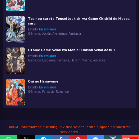
Tsuihou sareta Tensei Juukishi wa Game Chishiki de Musou
suru
Estado:
En emision
Géneros:
Acción
,
Aventuras
,
Fantasía
Otome Game Sekai wa Mob ni Kibishii Sekai desu 2
Estado:
En emision
Géneros:
Escolares
,
Fantasía
,
Harem
,
Mecha
,
Romance
Oni no Hanayome
Estado:
En emision
Géneros:
Fantasía
,
Romance
DMCA
- Informamos que ningún vídeo se encuentra alojado en nuestros
servidores.
HenaoJara
© Copyright 2026