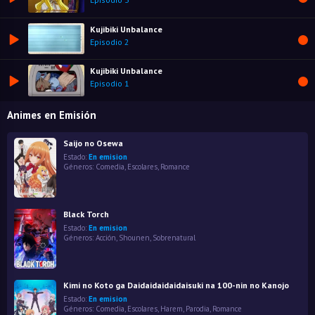
Kujibiki Unbalance
Episodio 2
Kujibiki Unbalance
Episodio 1
Animes en Emisión
Saijo no Osewa
Estado:
En emision
Géneros:
Comedia
,
Escolares
,
Romance
Black Torch
Estado:
En emision
Géneros:
Acción
,
Shounen
,
Sobrenatural
Kimi no Koto ga Daidaidaidaidaisuki na 100-nin no Kanojo
Estado:
En emision
Géneros:
Comedia
,
Escolares
,
Harem
,
Parodia
,
Romance