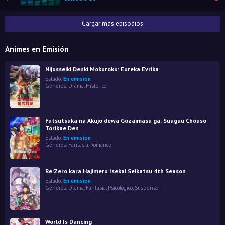
Cargar más episodios
Animes en Emisión
Nijusseiki Denki Mokuroku: Eureka Evrika
Estado:
En emision
Géneros:
Drama
,
Historico
Futsutsuka na Akujo dewa Gozaimasu ga: Suuguu Chouso
Torikae Den
Estado:
En emision
Géneros:
Fantasía
,
Romance
Re:Zero kara Hajimeru Isekai Seikatsu 4th Season
Estado:
En emision
Géneros:
Drama
,
Fantasía
,
Psicológico
,
Suspenso
World Is Dancing