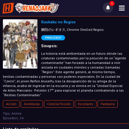
1
Koukaku no Regios
鋼殻のレギオス, Chrome Shelled Regios
FINALIZADO
Sinopsis:
La historia está ambientada en un futuro dónde las
criaturas contaminadas por la polución de un “agente
contaminante” han forzado a la humanidad a vivir
aislada en ciudades móviles y cerradas llamadas
“Regios”. Este agente generó, al mismo tiempo,
bestias contaminadas y personas con poderes especiales. En la ciudad de
“Czerni”, el joven Reifon Aruseifu, tras la desaparición de su amiga de la
infancia, acaba de ingresar en la escuela y se enrola en la “Unidad Especial
de Artes Marciales - Pelotón 17º” para explorar el planeta combatiendo a las
“Bestias Contaminadas”
Acción
Aventuras
Ciencia Ficción
Escolares
Fantasía
Tipo: Anime
Episodios: 24