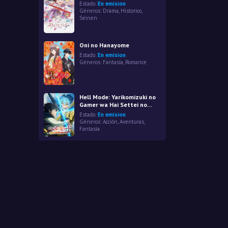
Estado:
En emision
Géneros:
Drama
,
Historico
,
Seinen
Oni no Hanayome
Estado:
En emision
Géneros:
Fantasía
,
Romance
Hell Mode: Yarikomizuki no
Gamer wa Hai Settei no
Isekai de Musou suru 2nd
Estado:
En emision
Season
Géneros:
Acción
,
Aventuras
,
Fantasía