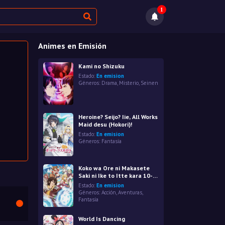
1
Animes en Emisión
Kami no Shizuku
Estado:
En emision
Géneros:
Drama
,
Misterio
,
Seinen
Heroine? Seijo? Iie, All Works
Maid desu (Hokori)!
Estado:
En emision
Géneros:
Fantasía
Koko wa Ore ni Makasete
Saki ni Ike to Itte kara 10-
nen ga Tattara Densetsu ni
Estado:
En emision
Natteita.
Géneros:
Acción
,
Aventuras
,
Fantasía
World Is Dancing