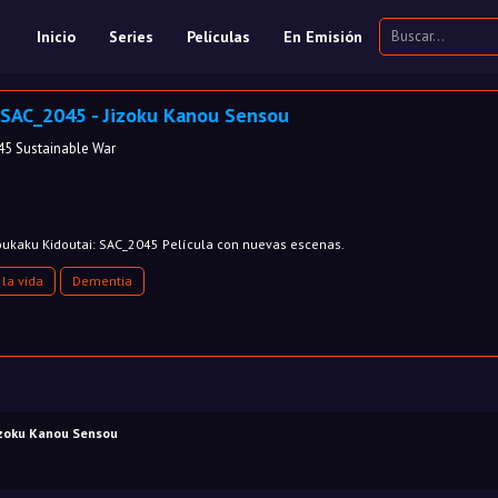
Inicio
Series
Películas
En Emisión
 SAC_2045 - Jizoku Kanou Sensou
045 Sustainable War
Koukaku Kidoutai: SAC_2045 Película con nuevas escenas.
la vida
Dementia
izoku Kanou Sensou