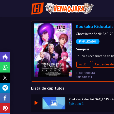
Koukaku Kidoutai:
Ghost in the Shell: SAC_2
FINALIZADO
Sinopsis:
Película recopilatoria de 
Acción
Recuerdos de 
Tipo: Pelicula
Episodios: 1
Lista de capítulos
Koukaku Kidoutai: SAC_2045 - J
Episodio 1