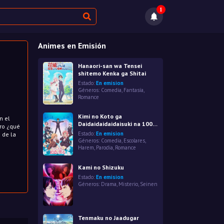
1
Animes en Emisión
Hanaori-san wa Tensei
shitemo Kenka ga Shitai
Estado:
En emision
Géneros:
Comedia
,
Fantasía
,
Romance
o
Kimi no Koto ga
n el
Daidaidaidaidaisuki na 100-
ro ¿qué
nin no Kanojo
Estado:
En emision
 de la
Géneros:
Comedia
,
Escolares
,
Harem
,
Parodia
,
Romance
Kami no Shizuku
Estado:
En emision
Géneros:
Drama
,
Misterio
,
Seinen
Tenmaku no Jaadugar