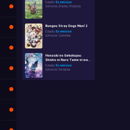
Estado:
En emision
Géneros:
Drama
,
Historico
Bungou Stray Dogs Wan! 2
Estado:
En emision
Géneros:
Comedia
Honzuki no Gekokujou:
Shisho ni Naru Tame ni wa
Shudan wo
Estado:
En emision
Erandeiraremasen 4th
Géneros:
Fantasía
Season