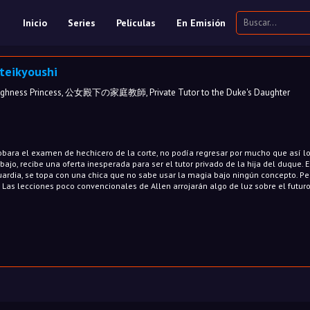
Inicio
Series
Películas
En Emisión
teikyoushi
l Highness Princess, 公女殿下の家庭教師, Private Tutor to the Duke's Daughter
bara el examen de hechicero de la corte, no podía regresar por mucho que así l
bajo, recibe una oferta inesperada para ser el tutor privado de la hija del duque. E
rdia, se topa con una chica que no sabe usar la magia bajo ningún concepto. Pe
 Las lecciones poco convencionales de Allen arrojarán algo de luz sobre el futuro