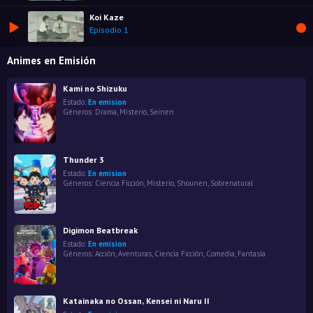
Koi Kaze
Episodio 1
Animes en Emisión
Kami no Shizuku
Estado:
En emision
Géneros:
Drama
,
Misterio
,
Seinen
Thunder 3
Estado:
En emision
Géneros:
Ciencia Ficción
,
Misterio
,
Shounen
,
Sobrenatural
Digimon Beatbreak
Estado:
En emision
Géneros:
Acción
,
Aventuras
,
Ciencia Ficción
,
Comedia
,
Fantasía
Katainaka no Ossan, Kensei ni Naru II