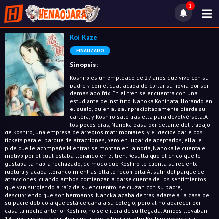
1
Koi Kaze
FINALIZADO
Sinopsis:
Koshiro es un empleado de 27 años que vive con su
padre y con el cual acaba de cortar su novia por ser
demasiado frío.En el tren se encuentra con una
estudiante de instituto, Nanoka Kohinata, llorando en
el suelo, quien al salir precipitadamente pierde su
cartera, y Koshiro sale tras ella para devolvérsela.A
los pocos días, Nanoka pasa por delante del trabajo
de Koshiro, una empresa de arreglos matrimoniales, y él decide darle dos
tickets para el parque de atracciones, pero en lugar de aceptarlos, ella le
pide que le acompañe.Mientras se montan en la noria, Nanoka le cuenta el
motivo por el cual estaba llorando en el tren. Resulta que el chico que le
gustaba la había rechazado, de modo que Koshiro le cuenta su reciente
ruptura y acaba llorando mientras ella le reconforta.Al salir del parque de
atracciones, cuando ambos comienzan a darse cuenta de los sentimientos
que van surgiendo a raíz de su encuentro, se cruzan con su padre,
descubriendo que son hermanos. Nanoka acaba de trasladarse a la casa de
su padre debido a que está cercana a su colegio, pero al no aparecer por
casa la noche anterior Koshiro, no se entera de su llegada. Ambos llevaban
13 años sin verse ni saber qué aspecto tenía el otro.Koshiro empieza a