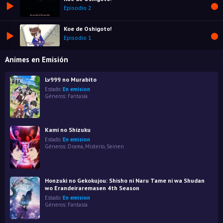
Episodio 2
Koe de Oshigoto!
Episodio 1
Animes en Emisión
Lv999 no Murabito
Estado:
En emision
Géneros:
Fantasía
Kami no Shizuku
Estado:
En emision
Géneros:
Drama
,
Misterio
,
Seinen
Honzuki no Gekokujou: Shisho ni Naru Tame ni wa Shudan
wo Erandeiraremasen 4th Season
Estado:
En emision
Géneros:
Fantasía