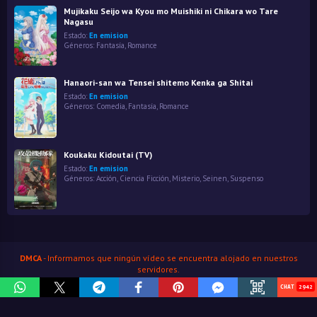
Mujikaku Seijo wa Kyou mo Muishiki ni Chikara wo Tare
Nagasu
Estado:
En emision
Géneros:
Fantasía
,
Romance
Hanaori-san wa Tensei shitemo Kenka ga Shitai
Estado:
En emision
Géneros:
Comedia
,
Fantasía
,
Romance
Koukaku Kidoutai (TV)
Estado:
En emision
Géneros:
Acción
,
Ciencia Ficción
,
Misterio
,
Seinen
,
Suspenso
DMCA
- Informamos que ningún vídeo se encuentra alojado en nuestros
servidores.
HenaoJara
© Copyright 2026
2980