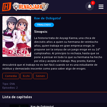
1
Koe de Oshigoto!
FINALIZADO
Sinopsis:
La historia trata de Aoyagi Kanna, una chica de
dieciséis años a quien su hermana de veintiocho
años, quien trabaja en gran empresa eroge, le
propone ser la seiyuu de un juego eroge en su 16º
cumpleaños. Al principio lo rechaza, hasta que se
pone a pensar en todo lo que su hermana ha hecho
por ella y acepta el trabajo. Muy pronto, Kanna
descubrirá que el trabajo no es tan fácil cuando se es una estudiante de
instituo y demasiado inocente como para saber algo de eroges.
Comedia
Ecchi
Seinen
Tipo: OVA
Episodios: 2
Lista de capítulos
Koe de Oshigoto!