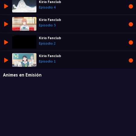
Kirio Fanclub
Episodio 4
Kirio Fanclub
Episodio 3
Kirio Fanclub
Episodio 2
Kirio Fanclub
Episodio 1
Animes en Emisión
Otome Game Sekai wa Mob ni Kibishii Sekai desu 2
Estado:
En emision
Géneros:
Escolares
,
Fantasía
,
Harem
,
Mecha
,
Romance
Kami no Shizuku
Estado:
En emision
Géneros:
Drama
,
Misterio
,
Seinen