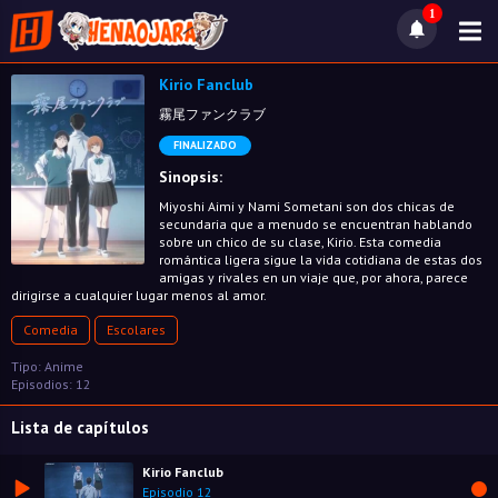
1
Kirio Fanclub
霧尾ファンクラブ
FINALIZADO
Sinopsis:
Miyoshi Aimi y Nami Sometani son dos chicas de
secundaria que a menudo se encuentran hablando
sobre un chico de su clase, Kirio. Esta comedia
romántica ligera sigue la vida cotidiana de estas dos
amigas y rivales en un viaje que, por ahora, parece
dirigirse a cualquier lugar menos al amor.
Comedia
Escolares
Tipo: Anime
Episodios: 12
Lista de capítulos
Kirio Fanclub
Episodio 12