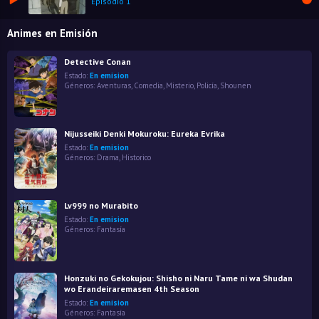
Episodio 1
Animes en Emisión
Detective Conan
Estado:
En emision
Géneros:
Aventuras
,
Comedia
,
Misterio
,
Policía
,
Shounen
Nijusseiki Denki Mokuroku: Eureka Evrika
Estado:
En emision
Géneros:
Drama
,
Historico
Lv999 no Murabito
Estado:
En emision
Géneros:
Fantasía
Honzuki no Gekokujou: Shisho ni Naru Tame ni wa Shudan
wo Erandeiraremasen 4th Season
Estado:
En emision
Géneros:
Fantasía