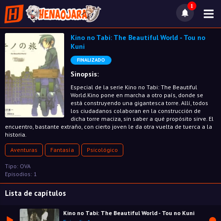
1
Kino no Tabi: The Beautiful World - Tou no
Kuni
FINALIZADO
Sinopsis:
Especial de la serie Kino no Tabi: The Beautiful
World.Kino pone en marcha a otro país, donde se
está construyendo una gigantesca torre. Allí, todos
los ciudadanos colaboran en la construcción de
dicha torre maciza, sin saber a qué propósito sirve. El
encuentro, bastante extraño, con cierto joven le da otra vuelta de tuerca a la
historia.
Aventuras
Fantasía
Psicológico
Tipo: OVA
Episodios: 1
Lista de capítulos
Kino no Tabi: The Beautiful World - Tou no Kuni