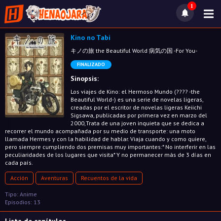
1
Kino no Tabi
キノの旅 the Beautiful World 病気の国 -For You-
FINALIZADO
Sinopsis:
Los viajes de Kino: el Hermoso Mundo (???? -the
Beautiful World-) es una serie de novelas ligeras,
creadas por el escritor de novelas ligeras Keiichi
Sigsawa, publicadas por primera vez en marzo del
2000,Trata de una joven inquieta que se dedica a
recorrer el mundo acompañada por su medio de transporte: una moto
llamada Hermes y con la habilidad de hablar. Viaja cuando y como quiere,
pero siempre cumpliendo dos premisas muy importantes:* No interferir en las
peculiaridades de los lugares que visita* Y no permanecer más de 3 días en
cada país.
Acción
Aventuras
Recuentos de la vida
Tipo: Anime
Episodios: 13