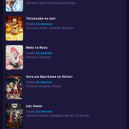
Géneros:
Acción
,
Aventuras
,
Fantasía
Tetsunabe no Jan!
Estado:
En emision
Géneros:
Acción
,
Comedia
,
Shounen
Neko to Ryuu
Estado:
En emision
Géneros:
Fantasía
Sora wa Akai Kawa no Hotori
Estado:
En emision
Géneros:
Historico
,
Shoujo
Liar Game
Estado:
En emision
Géneros:
Drama
,
Psicológico
,
Seinen
,
Suspenso