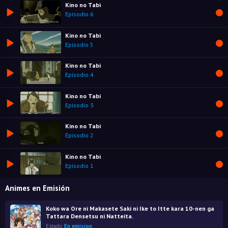
Kino no Tabi
Episodio 6
Kino no Tabi
Episodio 5
Kino no Tabi
Episodio 4
Kino no Tabi
Episodio 3
Kino no Tabi
Episodio 2
Kino no Tabi
Episodio 1
Animes en Emisión
Koko wa Ore ni Makasete Saki ni Ike to Itte kara 10-nen ga
Tattara Densetsu ni Natteita.
Estado:
En emision