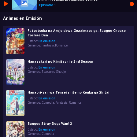
Episodio 1
Animes en Emisión
Futsutsuka na Akujo dewa Gozaimasu ga: Suuguu Chouso
Torikae Den
Estado:
En emision
Géneros:
Fantasía
,
Romance
Hanazakari no Kimitachi e 2nd Season
Estado:
En emision
Géneros:
Escolares
,
Shoujo
Hanaori-san wa Tensei shitemo Kenka ga Shitai
Estado:
En emision
Géneros:
Comedia
,
Fantasía
,
Romance
Bungou Stray Dogs Wan! 2
Estado:
En emision
Géneros:
Comedia