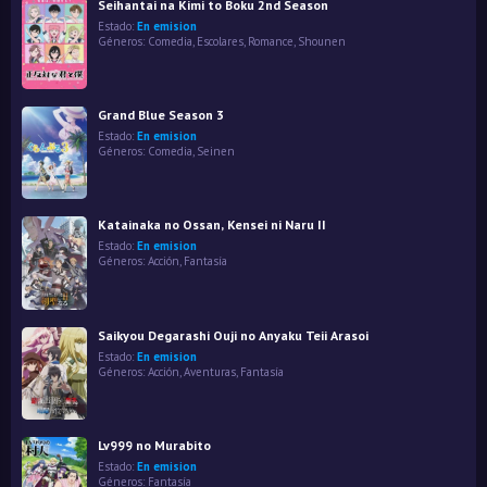
Seihantai na Kimi to Boku 2nd Season
Estado:
En emision
Géneros:
Comedia
,
Escolares
,
Romance
,
Shounen
Grand Blue Season 3
Estado:
En emision
Géneros:
Comedia
,
Seinen
Katainaka no Ossan, Kensei ni Naru II
Estado:
En emision
Géneros:
Acción
,
Fantasía
Saikyou Degarashi Ouji no Anyaku Teii Arasoi
Estado:
En emision
Géneros:
Acción
,
Aventuras
,
Fantasía
Lv999 no Murabito
Estado:
En emision
Géneros:
Fantasía