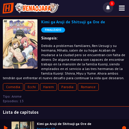
1
Kimi ga Aruji de Shitsuji ga Ore de
FINALIZADO
Sinopsis:
Debido a problemas familiares, Ren Uesugi y su
hermana, Mihato, salen de su hogar. Acaban de
mudarse a la ciudad pero se encuentran con falta de
dinero. De alguna manera son capaces de encontrar
trabajo en la mansión de la familia Kuonji, siendo
empleados en el servicio a las tres hermanas de la
familia Kuonji: Shinra, Miyu y Yume. Ahora ambos
tendrán que enfrentar el nuevo desafío para continuar la vida que desearon.
Comedia
Ecchi
Harem
Parodia
Romance
Tipo: Anime
Episodios: 13
Lista de capítulos
Kimi ga Aruji de Shitsuji ga Ore de
Episodio 13