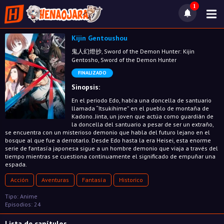
1
Kijin Gentoushou
鬼人幻燈抄, Sword of the Demon Hunter: Kijin
Gentosho, Sword of the Demon Hunter
FINALIZADO
Sinopsis:
En el periodo Edo, había una doncella de santuario
llamada “Itsukihime” en el pueblo de montaña de
Kadono. Jinta, un joven que actúa como guardián de
la doncella del santuario a pesar de ser un extraño,
se encuentra con un misterioso demonio que habla del futuro lejano en el
bosque al que fue a derrotarlo. Desde Edo hasta la era Heisei, esta enorme
serie de fantasía japonesa sigue a un hombre demonio que viaja a través del
tiempo mientras se cuestiona continuamente el significado de empuñar una
espada.
Acción
Aventuras
Fantasía
Historico
Tipo: Anime
Episodios: 24
Lista de capítulos