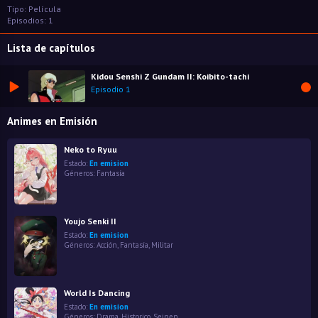
Tipo: Película
Episodios: 1
Lista de capítulos
Kidou Senshi Z Gundam II: Koibito-tachi
Episodio 1
Animes en Emisión
Neko to Ryuu
Estado:
En emision
Géneros:
Fantasía
Youjo Senki II
Estado:
En emision
Géneros:
Acción
,
Fantasía
,
Militar
World Is Dancing
Estado:
En emision
Géneros:
Drama
,
Historico
,
Seinen