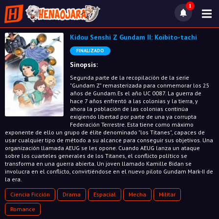
1
Kidou Senshi Z Gundam II: Koibito-tachi
FINALIZADO
Sinopsis:
Segunda parte de la recopilación de la serie
"Gundam Z" remasterizada para conmemorar los 25
años de Gundam.Es el año UC 0087. La guerra de
hace 7 años enfrentó a las colonias y la tierra, y
ahora la población de las colonias continúa
exigiendo libertad por parte de una ya corrupta
Federación Terrestre. Esta tiene como máximo
exponente de ello un grupo de élite denominado "los Titanes", capaces de
usar cualquier tipo de método a su alcance para conseguir sus objetivos. Una
organización llamada AEUG se les opone. Cuando AEUG lanza un ataque
sobre los cuarteles generales de los Titanes, el conflicto político se
transforma en una guerra abierta. Un joven llamado Kamille Bidan se
involucra en el conflicto, convirtiéndose en el nuevo piloto Gundam Mark-II de
la era.
Ciencia Ficción
Drama
Espacial
Mecha
Militar
Romance