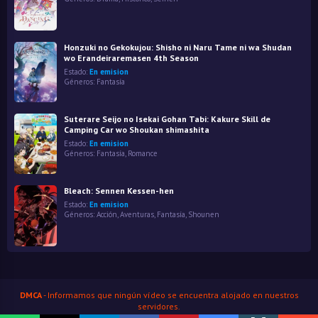
Honzuki no Gekokujou: Shisho ni Naru Tame ni wa Shudan
wo Erandeiraremasen 4th Season
Estado:
En emision
Géneros:
Fantasía
Suterare Seijo no Isekai Gohan Tabi: Kakure Skill de
Camping Car wo Shoukan shimashita
Estado:
En emision
Géneros:
Fantasía
,
Romance
Bleach: Sennen Kessen-hen
Estado:
En emision
Géneros:
Acción
,
Aventuras
,
Fantasía
,
Shounen
DMCA
- Informamos que ningún vídeo se encuentra alojado en nuestros
servidores.
HenaoJara
© Copyright 2026