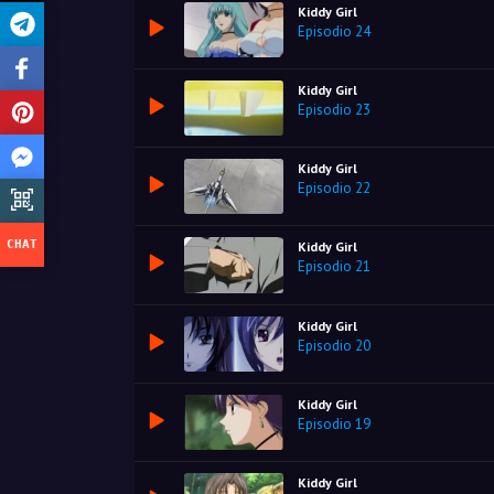
Kiddy Girl
Episodio 24
Kiddy Girl
Episodio 23
Kiddy Girl
Episodio 22
Kiddy Girl
Episodio 21
Kiddy Girl
Episodio 20
Kiddy Girl
Episodio 19
Kiddy Girl