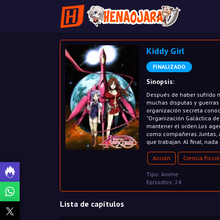
Kiddy Girl
FINALIZADO
Sinopsis:
Después de haber sufrido n
muchas disputas y guerras 
organización secreta conoci
"Organización Galáctica de
mantener el orden.Los agen
como compañeras. Juntas, 
que trabajan. Al final, nada
Acción
Ciencia Ficci
Tipo: Anime
Episodios: 24
Lista de capítulos