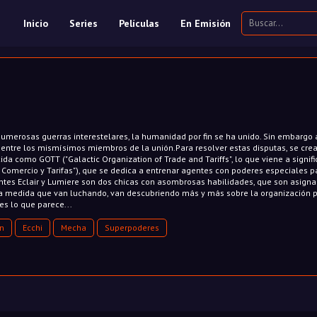
Inicio
Series
Películas
En Emisión
umerosas guerras interestelares, la humanidad por fin se ha unido. Sin embargo
entre los mismísimos miembros de la unión.Para resolver estas disputas, se cre
da como GOTT ("Galactic Organization of Trade and Tariffs", lo que viene a signifi
 Comercio y Tarifas"), que se dedica a entrenar agentes con poderes especiales p
tes Eclair y Lumiere son dos chicas con asombrosas habilidades, que son asign
a medida que van luchando, van descubriendo más y más sobre la organización p
 es lo que parece...
ón
Ecchi
Mecha
Superpoderes