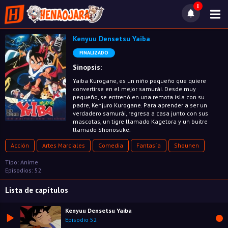
1
Kenyuu Densetsu Yaiba
FINALIZADO
Sinopsis:
Yaiba Kurogane, es un niño pequeño que quiere
convertirse en el mejor samurái. Desde muy
pequeño, se entrenó en una remota isla con su
padre, Kenjuro Kurogane. Para aprender a ser un
verdadero samurái, regresa a casa junto con sus
mascotas, un tigre llamado Kagetora y un buitre
llamado Shonosuke.
Acción
Artes Marciales
Comedia
Fantasía
Shounen
Tipo: Anime
Episodios: 52
Lista de capítulos
Kenyuu Densetsu Yaiba
Episodio 52