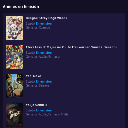
Animes en Emisión
Bungou Stray Dogs Wan! 2
Estado:
En emision
Géneros:
Comedia
Clevatess II: Majuu no Ou to Itsuwari no Yuusha Denshou
Estado:
En emision
Géneros:
Acción
,
Fantasía
Yani Neko
Estado:
En emision
Géneros:
Seinen
Youjo Senki II
Estado:
En emision
Géneros:
Acción
,
Fantasía
,
Militar