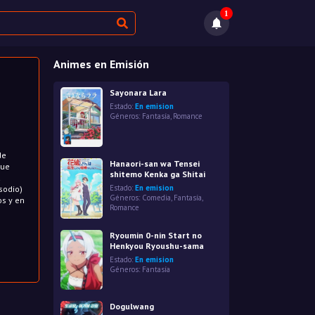
1
Animes en Emisión
Sayonara Lara
Estado:
En emision
Géneros:
Fantasía
,
Romance
de
Hanaori-san wa Tensei
que
shitemo Kenka ga Shitai
a
Estado:
En emision
sodio)
Géneros:
Comedia
,
Fantasía
,
os y en
Romance
Ryoumin 0-nin Start no
Henkyou Ryoushu-sama
Estado:
En emision
Géneros:
Fantasía
Dogulwang