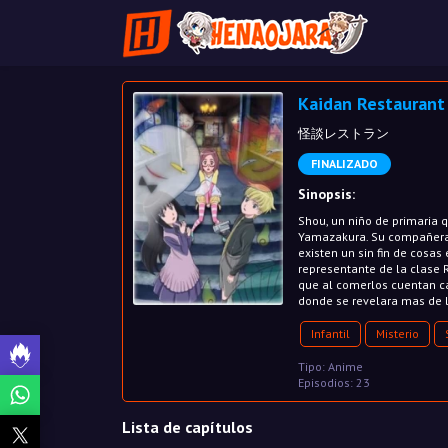
Kaidan Restaurant
怪談レストラン
FINALIZADO
Sinopsis:
Shou, un niño de primaria 
Yamazakura. Su compañera 
existen un sin fin de cosas 
representante de la clase R
que al comerlos cuentan cad
donde se revelara mas de la
Infantil
Misterio
Tipo: Anime
Episodios: 23
Lista de capítulos