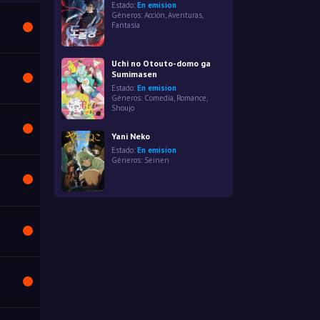
Estado:
En emision
Géneros:
Acción
,
Aventuras
,
Fantasía
Uchi no Otouto-domo ga
Sumimasen
Estado:
En emision
Géneros:
Comedia
,
Romance
,
Shoujo
Yani Neko
Estado:
En emision
Géneros:
Seinen