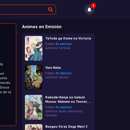
1
Animes en Emisión
Tefuda ga Oome no Victoria
Estado:
En emision
Géneros:
Fantasía
do
Yani Neko
 un
Estado:
En emision
Géneros:
Seinen
sueño
briendo
 Diosa
to de la
Rakudai Kenja no Gakuin
Musou: Nidome no Tensei, S-
Rank Cheat Majutsushi
Estado:
En emision
Boukenroku
Géneros:
Acción
,
Aventuras
,
Fantasía
Bungou Stray Dogs Wan! 2