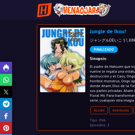
Jungle de Ikou!
ジャングルDEいこう!, JUNGL
FINALIZADO
Sinopsis:
El padre de Natsumi que t
vuelve le regala una estatu
destrucción y el Caos, Ongo
horrible monstruo, Ongo a
donde Aham, Dios de la Tier
sus partes privadas. Aham 
Floral Mii. Para transformar
serie, cualquier otra magi
Acción
Aventuras
Tipo: OVA
Episodios: 3