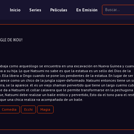
Inicio
Series
Películas
En Emisión
E DE IKOU!
rabaja como arqueólogo se encuentra en una excavación en Nueva Guinea y cuan
a a su hija. Lo que Natsumi no sabe es que la estatua es un sello del Dios de la
. Ella libera a Ongo cuando se pone los pendientes de la estatua. En lugar de ser
parece como un chico de la jungla súper-deformado. Natsumi entonces tiene un 
ra, se la aparece. él es un viejo shaman pervertido que tiene un largo cuerno cu
le da a Natsumi el collar calavera que le permite transformarse en la pechugona
se, Natsumi debe realizar un baile erótico y pervertido, Esto da el tono para el res
a que una chica realiza va acompañada de un baile.
Comedia
Ecchi
Magia