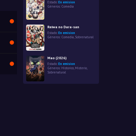
Estado:
En emision
Géneros:
Comedia
Reiwa no Dara-san
Estado:
En emision
Géneros:
Comedia
,
Sobrenatural
Mao (2026)
Estado:
En emision
Géneros:
Historico
,
Misterio
,
Sobrenatural