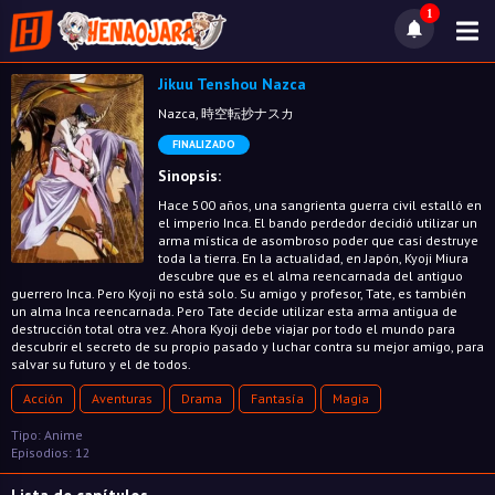
1
Jikuu Tenshou Nazca
Nazca, 時空転抄ナスカ
FINALIZADO
Sinopsis:
Hace 500 años, una sangrienta guerra civil estalló en
el imperio Inca. El bando perdedor decidió utilizar un
arma mística de asombroso poder que casi destruye
toda la tierra. En la actualidad, en Japón, Kyoji Miura
descubre que es el alma reencarnada del antiguo
guerrero Inca. Pero Kyoji no está solo. Su amigo y profesor, Tate, es también
un alma Inca reencarnada. Pero Tate decide utilizar esta arma antigua de
destrucción total otra vez. Ahora Kyoji debe viajar por todo el mundo para
descubrir el secreto de su propio pasado y luchar contra su mejor amigo, para
salvar su futuro y el de todos.
Acción
Aventuras
Drama
Fantasía
Magia
Tipo: Anime
Episodios: 12