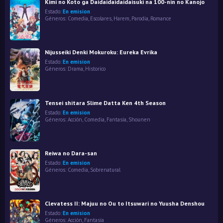
Kimi no Koto ga Daidaidaidaidaisuki na 100-nin no Kanojo
Estado:
En emision
Géneros:
Comedia
,
Escolares
,
Harem
,
Parodia
,
Romance
Nijusseiki Denki Mokuroku: Eureka Evrika
Estado:
En emision
Géneros:
Drama
,
Historico
Tensei shitara Slime Datta Ken 4th Season
Estado:
En emision
Géneros:
Acción
,
Comedia
,
Fantasía
,
Shounen
Reiwa no Dara-san
Estado:
En emision
Géneros:
Comedia
,
Sobrenatural
Clevatess II: Majuu no Ou to Itsuwari no Yuusha Denshou
Estado:
En emision
Géneros:
Acción
,
Fantasía