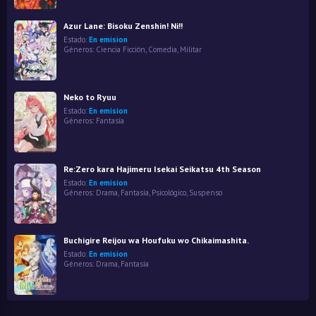
Azur Lane: Bisoku Zenshin! Ni!!
Estado:
En emision
Géneros:
Ciencia Ficción
,
Comedia
,
Militar
Neko to Ryuu
Estado:
En emision
Géneros:
Fantasía
Re:Zero kara Hajimeru Isekai Seikatsu 4th Season
Estado:
En emision
Géneros:
Drama
,
Fantasía
,
Psicológico
,
Suspenso
Buchigire Reijou wa Houfuku wo Chikaimashita.
Estado:
En emision
Géneros:
Drama
,
Fantasía