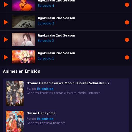
Jigokuraku 2nd Season
Episodio 4
Jigokuraku 2nd Season
Episodio 3
Jigokuraku 2nd Season
Episodio 2
Jigokuraku 2nd Season
Episodio 1
Animes en Emisión
Otome Game Sekai wa Mob ni Kibishii Sekai desu 2
Estado:
En emision
Géneros:
Escolares
,
Fantasía
,
Harem
,
Mecha
,
Romance
Oni no Hanayome
Estado:
En emision
Géneros:
Fantasía
,
Romance