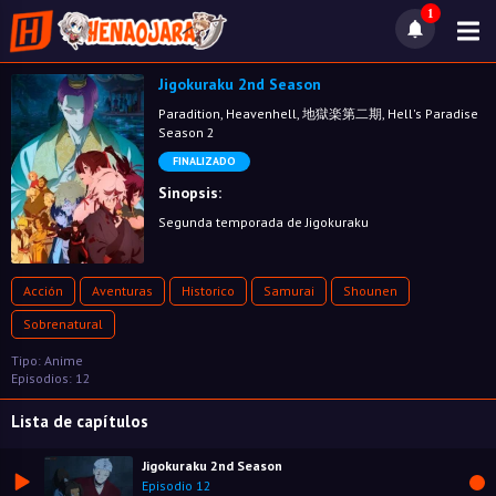
1
Jigokuraku 2nd Season
Paradition, Heavenhell, 地獄楽第二期, Hell's Paradise
Season 2
FINALIZADO
Sinopsis:
Segunda temporada de Jigokuraku
Acción
Aventuras
Historico
Samurai
Shounen
Sobrenatural
Tipo: Anime
Episodios: 12
Lista de capítulos
Jigokuraku 2nd Season
Episodio 12