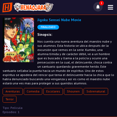
1
Jigoku Sensei Nube Movie
FINALIZADO
Sinopsis:
Nos cuenta una nueva aventura del maestro nube y
sus alumnos. Esta historia se ubica después de la
excursión que vemos en la serie. Kumiko, una
alumna tímida y de carácter débil, ve a un hombre
que es buscado y llama a la policía y ocurre una
persecución en la cual, el delincuente, choca contra
un santuario quedando gravemente herido. Este
santuario sellaba la puerta hacia un mundo de espíritus. Uno de estos
espíritus se apodera del rencor que tenia el delincuente hacia la chica que lo
había denunciado buscando una venganza y así es como el maestro nube
estará una ves mas para proteger a sus queridos alumnos.
Aventuras
Comedia
Escolares
Shounen
Sobrenatural
Terror
Tipo: Película
Episodios: 1