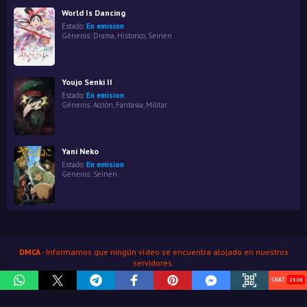
World Is Dancing
Estado:
En emision
Géneros:
Drama
,
Historico
,
Seinen
Youjo Senki II
Estado:
En emision
Géneros:
Acción
,
Fantasía
,
Militar
Yani Neko
Estado:
En emision
Géneros:
Seinen
DMCA
- Informamos que ningún vídeo se encuentra alojado en nuestros
servidores.
HenaoJara
© Copyright 2026
2508