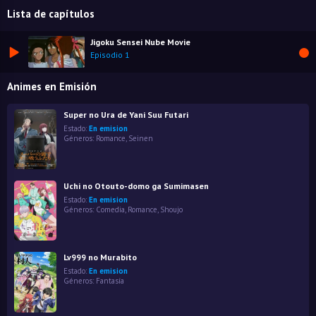
Lista de capítulos
Jigoku Sensei Nube Movie
Episodio 1
Animes en Emisión
Super no Ura de Yani Suu Futari
Estado:
En emision
Géneros:
Romance
,
Seinen
Uchi no Otouto-domo ga Sumimasen
Estado:
En emision
Géneros:
Comedia
,
Romance
,
Shoujo
Lv999 no Murabito
Estado:
En emision
Géneros:
Fantasía