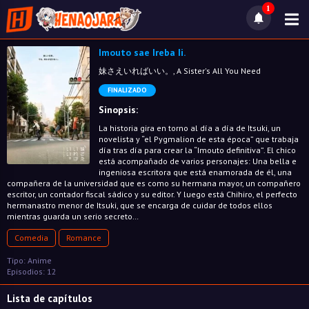
1
Imouto sae Ireba Ii.
妹さえいればいい。, A Sister's All You Need
FINALIZADO
Sinopsis:
La historia gira en torno al día a día de Itsuki, un
novelista y “el Pygmalion de esta época” que trabaja
día tras día para crear la “Imouto definitiva”. El chico
está acompañado de varios personajes: Una bella e
ingeniosa escritora que está enamorada de él, una
compañera de la universidad que es como su hermana mayor, un compañero
escritor, un contador fiscal sádico y su editor. Y luego está Chihiro, el perfecto
hermanastro menor de Itsuki, que se encarga de cuidar de todos ellos
mientras guarda un serio secreto…
Comedia
Romance
Tipo: Anime
Episodios: 12
Lista de capítulos