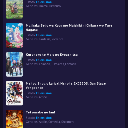
Estado:
En emision
Géneros:
Drama
,
Historico
Mujikaku Seijo wa Kyou mo Muishiki ni Chikara wo Tare
Nagasu
Estado:
En emision
Géneros:
Fantasía
,
Romance
Kuroneko to Majo no Kyoushitsu
Estado:
En emision
Géneros:
Comedia
,
Escolares
,
Fantasía
Mahou Shoujo Lyrical Nanoha EXCEEDS: Gun Blaze
Vengeance
Estado:
En emision
Géneros:
Acción
Tetsunabe no Jan!
Estado:
En emision
Géneros:
Acción
,
Comedia
,
Shounen