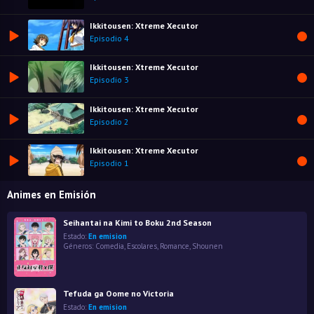
Ikkitousen: Xtreme Xecutor
Episodio 4
Ikkitousen: Xtreme Xecutor
Episodio 3
Ikkitousen: Xtreme Xecutor
Episodio 2
Ikkitousen: Xtreme Xecutor
Episodio 1
Animes en Emisión
Seihantai na Kimi to Boku 2nd Season
Estado:
En emision
Géneros:
Comedia
,
Escolares
,
Romance
,
Shounen
Tefuda ga Oome no Victoria
Estado:
En emision