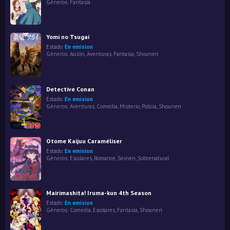
Géneros:
Fantasía
Yomi no Tsugai
Estado:
En emision
Géneros:
Acción
,
Aventuras
,
Fantasía
,
Shounen
Detective Conan
Estado:
En emision
Géneros:
Aventuras
,
Comedia
,
Misterio
,
Policía
,
Shounen
Otome Kaijuu Caraméliser
Estado:
En emision
Géneros:
Escolares
,
Romance
,
Seinen
,
Sobrenatural
Mairimashita! Iruma-kun 4th Season
Estado:
En emision
Géneros:
Comedia
,
Escolares
,
Fantasía
,
Shounen