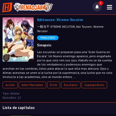
1
Ikkitousen: Xtreme Xecutor
一騎当千 XTREME XECUTOR, Ikki Tousen: Xtreme
Xecutor
FINALIZADO
Sinopsis:
Las escuelas se preparan para una "Gran Guerra en
Escala". Un Nuevo enemigo aparece, pero engañado
por lo que solo ven sus ojos, Hakufu no se da cuenta
de los verdaderos y poderosos enemigos que
acechan en las sombras, listos para atacar lo que ella mas atesora. Ojos y
Almas asesinas se unen a la lucha por la supremacía, una lucha que no solo
involucra a las academias, sino al mundo entero....
Acción
Artes Marciales
Ecchi
Escolares
Superpoderes
Tipo: Anime
Episodios: 12
Lista de capítulos