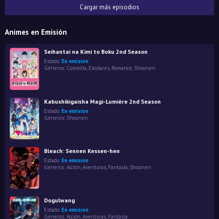
Cargar más episodios
Animes en Emisión
Seihantai na Kimi to Boku 2nd Season
Estado:
En emision
Géneros:
Comedia
,
Escolares
,
Romance
,
Shounen
Kabushikigaisha Magi-Lumière 2nd Season
Estado:
En emision
Géneros:
Shounen
Bleach: Sennen Kessen-hen
Estado:
En emision
Géneros:
Acción
,
Aventuras
,
Fantasía
,
Shounen
Dogulwang
Estado:
En emision
Géneros:
Acción
,
Aventuras
,
Fantasía