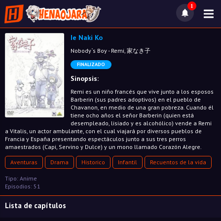
1
Ie Naki Ko
Nobody`s Boy - Remi, 家なき子
FINALIZADO
Sinopsis:
Remi es un niño francés que vive junto a los esposos
Barberin (sus padres adoptivos) en el pueblo de
Chavanon, en medio de una gran pobreza. Cuando él
tiene ocho años el señor Barberin (quien está
desempleado, lisiado y es alcohólico) vende a Remi
a Vitalis, un actor ambulante, con el cual viajará por diversos pueblos de
Francia y España presentando espectáculos junto a sus tres perros
amaestrados (Capi, Servino y Dulce) y un mono llamado Corazón Alegre.
Aventuras
Drama
Historico
Infantil
Recuentos de la vida
Tipo: Anime
Episodios: 51
Lista de capítulos