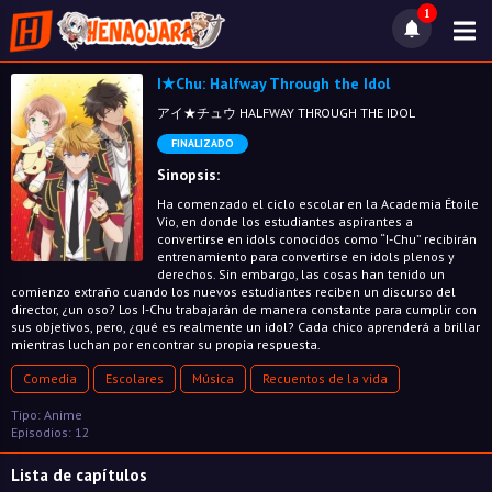
1
I★Chu: Halfway Through the Idol
アイ★チュウ HALFWAY THROUGH THE IDOL
FINALIZADO
Sinopsis:
Ha comenzado el ciclo escolar en la Academia Étoile
Vio, en donde los estudiantes aspirantes a
convertirse en idols conocidos como “I-Chu” recibirán
entrenamiento para convertirse en idols plenos y
derechos. Sin embargo, las cosas han tenido un
comienzo extraño cuando los nuevos estudiantes reciben un discurso del
director, ¿un oso? Los I-Chu trabajarán de manera constante para cumplir con
sus objetivos, pero, ¿qué es realmente un idol? Cada chico aprenderá a brillar
mientras luchan por encontrar su propia respuesta.
Comedia
Escolares
Música
Recuentos de la vida
Tipo: Anime
Episodios: 12
Lista de capítulos