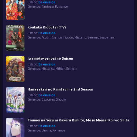
Estado:
En emision
Géneros:
Fantasía
,
Romance
Koukaku Kidoutai (TV)
Estado:
En emision
Géneros:
Acción
,
Ciencia Ficción
,
Misterio
,
Seinen
,
Suspenso
Iwamoto-senpai no Suisen
Estado:
En emision
Géneros:
Historico
,
Militar
,
Seinen
Hanazakari no Kimitachi e 2nd Season
Estado:
En emision
Géneros:
Escolares
,
Shoujo
Toumei na Yoru ni Kakeru Kimi to, Me ni Mienai Koi wo Shita.
Estado:
En emision
Géneros:
Drama
,
Romance