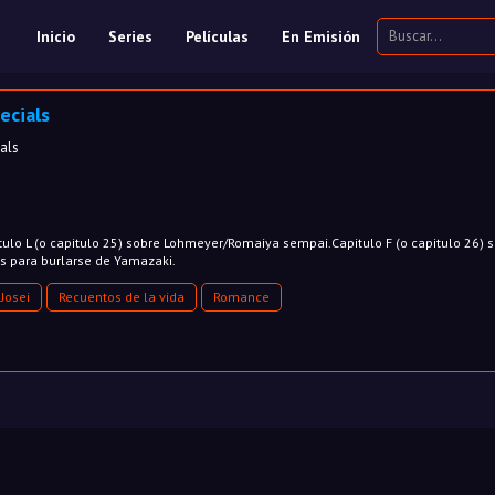
Inicio
Series
Películas
En Emisión
ecials
als
tulo L (o capitulo 25) sobre Lohmeyer/Romaiya sempai.Capitulo F (o capitulo 26) 
 para burlarse de Yamazaki.
Josei
Recuentos de la vida
Romance