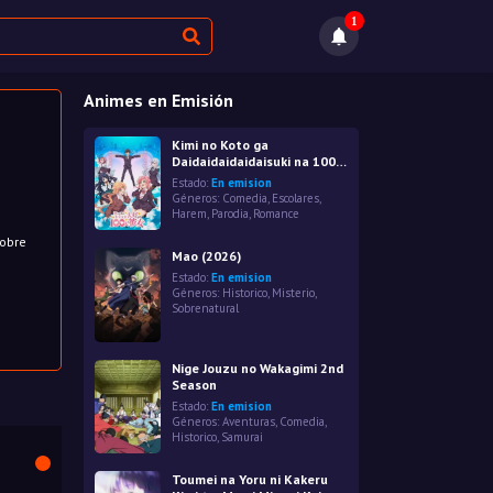
1
Animes en Emisión
Kimi no Koto ga
Daidaidaidaidaisuki na 100-
nin no Kanojo
Estado:
En emision
Géneros:
Comedia
,
Escolares
,
Harem
,
Parodia
,
Romance
sobre
Mao (2026)
Estado:
En emision
Géneros:
Historico
,
Misterio
,
Sobrenatural
Nige Jouzu no Wakagimi 2nd
Season
Estado:
En emision
Géneros:
Aventuras
,
Comedia
,
Historico
,
Samurai
Toumei na Yoru ni Kakeru