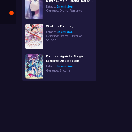
Kimi to, Me ni Mienai Koi wo
Shita.
Estado:
En emision
Géneros:
Drama
,
Romance
World Is Dancing
Estado:
En emision
Géneros:
Drama
,
Historico
,
Seinen
Kabushikigaisha Magi-
Lumière 2nd Season
Estado:
En emision
Géneros:
Shounen