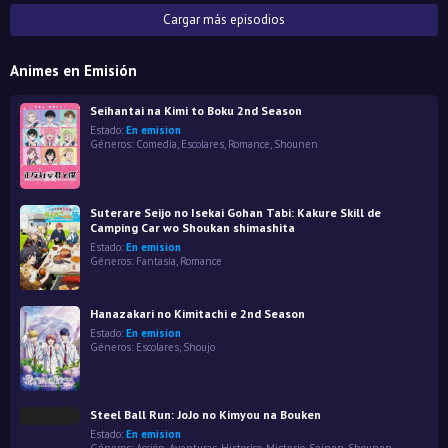
Cargar más episodios
Animes en Emisión
Seihantai na Kimi to Boku 2nd Season
Estado:
En emision
Géneros:
Comedia
,
Escolares
,
Romance
,
Shounen
Suterare Seijo no Isekai Gohan Tabi: Kakure Skill de
Camping Car wo Shoukan shimashita
Estado:
En emision
Géneros:
Fantasía
,
Romance
Hanazakari no Kimitachi e 2nd Season
Estado:
En emision
Géneros:
Escolares
,
Shoujo
Steel Ball Run: JoJo no Kimyou na Bouken
Estado:
En emision