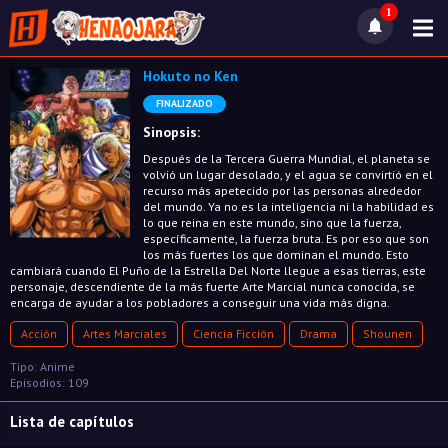
1
Hokuto no Ken
FINALIZADO
Sinopsis:
Después de la Tercera Guerra Mundial, el planeta se
volvió un lugar desolado, y el agua se convirtió en el
recurso más apetecido por las personas alrededor
del mundo. Ya no es la inteligencia ni la habilidad es
lo que reina en este mundo, sino que la fuerza,
específicamente, la fuerza bruta. Es por eso que son
los más fuertes los que dominan el mundo. Esto
cambiará cuando El Puño de la Estrella Del Norte llegue a esas tierras, este
personaje, descendiente de la más fuerte Arte Marcial nunca conocida, se
encarga de ayudar a los pobladores a conseguir una vida más digna.
Acción
Artes Marciales
Ciencia Ficción
Drama
Shounen
Tipo: Anime
Episodios: 109
Lista de capítulos