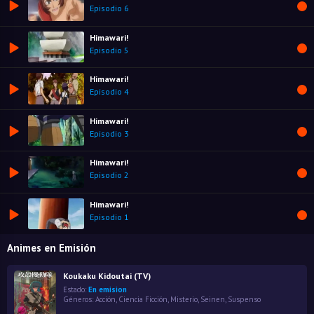
Episodio 6
Himawari!
Episodio 5
Himawari!
Episodio 4
Himawari!
Episodio 3
Himawari!
Episodio 2
Himawari!
Episodio 1
Animes en Emisión
Koukaku Kidoutai (TV)
Estado:
En emision
Géneros:
Acción
,
Ciencia Ficción
,
Misterio
,
Seinen
,
Suspenso