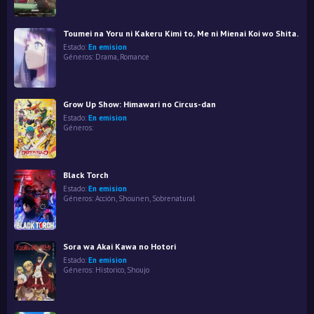
Toumei na Yoru ni Kakeru Kimi to, Me ni Mienai Koi wo Shita.
Estado:
En emision
Géneros:
Drama
,
Romance
Grow Up Show: Himawari no Circus-dan
Estado:
En emision
Géneros:
Black Torch
Estado:
En emision
Géneros:
Acción
,
Shounen
,
Sobrenatural
Sora wa Akai Kawa no Hotori
Estado:
En emision
Géneros:
Historico
,
Shoujo