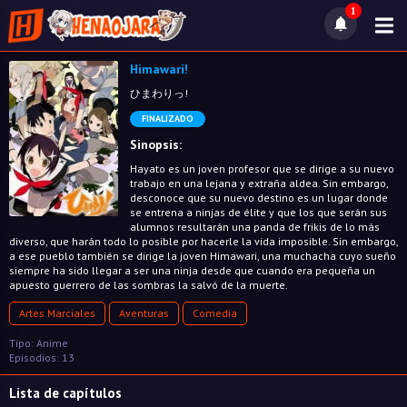
1
Himawari!
ひまわりっ!
FINALIZADO
Sinopsis:
Hayato es un joven profesor que se dirige a su nuevo
trabajo en una lejana y extraña aldea. Sin embargo,
desconoce que su nuevo destino es un lugar donde
se entrena a ninjas de élite y que los que serán sus
alumnos resultarán una panda de frikis de lo más
diverso, que harán todo lo posible por hacerle la vida imposible. Sin embargo,
a ese pueblo también se dirige la joven Himawari, una muchacha cuyo sueño
siempre ha sido llegar a ser una ninja desde que cuando era pequeña un
apuesto guerrero de las sombras la salvó de la muerte.
Artes Marciales
Aventuras
Comedia
Tipo: Anime
Episodios: 13
Lista de capítulos