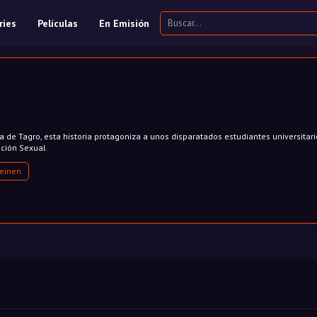
ries
Películas
En Emisión
 de Tagro, esta historia protagoniza a unos disparatados estudiantes universitar
ación Sexual
einen