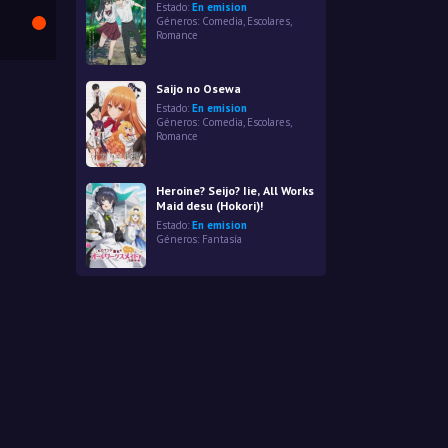
Estado:
En emision
Géneros:
Comedia
,
Escolares
,
Romance
Saijo no Osewa
Estado:
En emision
Géneros:
Comedia
,
Escolares
,
Romance
Heroine? Seijo? Iie, All Works
Maid desu (Hokori)!
Estado:
En emision
Géneros:
Fantasía