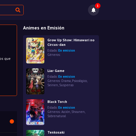
1
Animes en Emisión
Grow Up Show: Himawari no
Circus-dan
Estado:
En emision
Géneros:
ios que
Liar Game
Estado:
En emision
Géneros:
Drama
,
Psicológico
,
Seinen
,
Suspenso
Black Torch
Estado:
En emision
Géneros:
Acción
,
Shounen
,
Sobrenatural
Tenkosaki