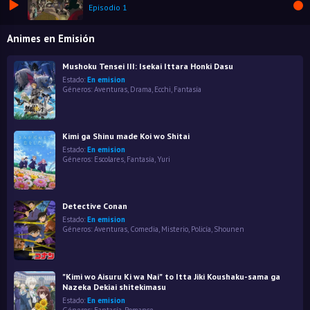
Episodio 1
Animes en Emisión
Mushoku Tensei III: Isekai Ittara Honki Dasu
Estado:
En emision
Géneros:
Aventuras
,
Drama
,
Ecchi
,
Fantasía
Kimi ga Shinu made Koi wo Shitai
Estado:
En emision
Géneros:
Escolares
,
Fantasía
,
Yuri
Detective Conan
Estado:
En emision
Géneros:
Aventuras
,
Comedia
,
Misterio
,
Policía
,
Shounen
"Kimi wo Aisuru Ki wa Nai" to Itta Jiki Koushaku-sama ga
Nazeka Dekiai shitekimasu
Estado:
En emision
Géneros:
Fantasía
,
Romance