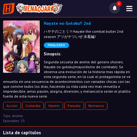
1
Hayate no Gotoku!! 2nd
ハヤテのごとく!! Hayate the combat butler 2nd
season アツがナツいぜ 水着編!
FINALIZADO
Sinopsis:
Segunda secuela de anime del genero shonen,
Hayate no gotoku(mayordomo de combate). Se
observa una evolución de la historia mas rápida en
esta segunda serie, en la cual el protagonista se ve
envuelto en una secuencia de acontecimientos con variadas chicas con las
que convive todos los días, haciendo su vida cada vez mas revuelta e
impredecible, amor, pasión, alegría, diversión, y melancolía serán el platillo
fuerte de esta nueva serie.
Acción
Comedia
Harem
Parodia
Romance
Tipo: Anime
Episodios: 25
Lista de capítulos