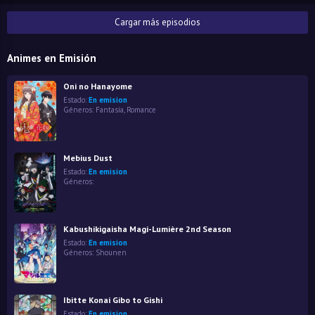
Cargar más episodios
Animes en Emisión
Oni no Hanayome
Estado:
En emision
Géneros:
Fantasía
,
Romance
Mebius Dust
Estado:
En emision
Géneros:
Kabushikigaisha Magi-Lumière 2nd Season
Estado:
En emision
Géneros:
Shounen
Ibitte Konai Gibo to Gishi
Estado:
En emision