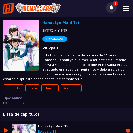
1
Hanaukyo Maid Tai
花右京メイド隊
FINALIZADO
Sinopsis:
Esta Historia nos habla de un niño de 15 años
llamado Hanaukyo que tras la muerte de su madre
se va a visitar a su abuelo. Lo que él no sabia era que
el abuelo era absurdamente rico y dejo a su cargo
una inmensa mansión y docenas de sirvientas que
estarán dispuesta a todo con tal de complacerlo.
Comedia
Ecchi
Harem
Romance
Tipo: Anime
Episodios: 15
Lista de capítulos
Hanaukyo Maid Tai
Episodio 15