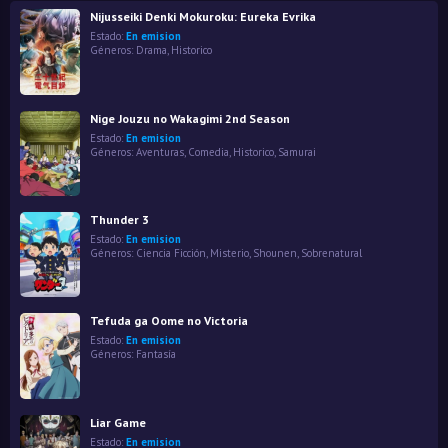
Nijusseiki Denki Mokuroku: Eureka Evrika
Estado:
En emision
Géneros:
Drama
,
Historico
Nige Jouzu no Wakagimi 2nd Season
Estado:
En emision
Géneros:
Aventuras
,
Comedia
,
Historico
,
Samurai
Thunder 3
Estado:
En emision
Géneros:
Ciencia Ficción
,
Misterio
,
Shounen
,
Sobrenatural
Tefuda ga Oome no Victoria
Estado:
En emision
Géneros:
Fantasía
Liar Game
Estado:
En emision