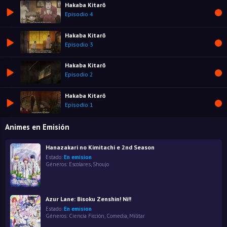
Hakaba Kitarō
Episodio 4
Hakaba Kitarō
Episodio 3
Hakaba Kitarō
Episodio 2
Hakaba Kitarō
Episodio 1
Animes en Emisión
Hanazakari no Kimitachi e 2nd Season
Estado:
En emision
Géneros:
Escolares
,
Shoujo
Azur Lane: Bisoku Zenshin! Ni!!
Estado:
En emision
Géneros:
Ciencia Ficción
,
Comedia
,
Militar