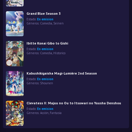
Grand Blue Season 3
Estado:
En emision
Géneros:
Comedia
,
Seinen
Ibitte Konai Gibo to Gishi
Estado:
En emision
Géneros:
Comedia
,
Historico
Kabushikigaisha Magi-Lumière 2nd Season
Estado:
En emision
Géneros:
Shounen
Clevatess II: Majuu no Ou to Itsuwari no Yuusha Denshou
Estado:
En emision
Géneros:
Acción
,
Fantasía