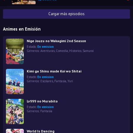
Cargar más episodios
Animes en Emisión
Nige Jouzu no Wakagimi 2nd Season
Estado:
En emision
Géneros:
Aventuras
,
Comedia
,
Historico
,
Samurai
Kimi ga Shinu made Koi wo Shitai
Estado:
En emision
Géneros:
Escolares
,
Fantasía
,
Yuri
Lv999 no Murabito
Estado:
En emision
Géneros:
Fantasía
World Is Dancing