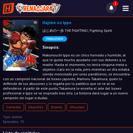
1
Hajime no Ippo
はじめの一歩 THE FIGHTING!, Fighting Spirit
FINALIZADO
Sinopsis:
Makunouchi Ippo es un chico honrado y humilde, al
que le gusta mucho ayudarle con sus deberes a su
madre. Hasta el momento, no tenía ninguna meta u
objetivo claro en la vida, pero mientras un día estaba
siendo molestado por unos pandilleros, se encuentra
con un campeón nacional de boxeo japonés, Mamoru Takamura, quien lo
defiende de los abusones y lo regaña por lo patético que se ve al no
defenderse. A partir de este punto Takamura le enseña el arte del boxeo
profesional e Ippo se ve inspirado tras ello. La historia dará lugar a un nuevo
campeón sin lugar a dudas.
Comedia
Deportes
Drama
Shounen
Tipo: Anime
Episodios: 75