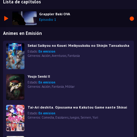
Lista de capítulos
Grappler Baki OVA
Episodio 1
Animes en Emisión
Sekai Saikyou no Kouei: Meikyuukoku no Shinjin Tansakusha
Estado:
En emision
Géneros:
Acción
,
Aventuras
,
Fantasía
Youjo Senki II
Estado:
En emision
Géneros:
Acción
,
Fantasía
,
Militar
Tai-Ari deshita. Ojousama wa Kakutou Game nante Shinai
Estado:
En emision
Géneros:
Comedia
,
Escolares
,
Juegos
,
Seinen
,
Yuri