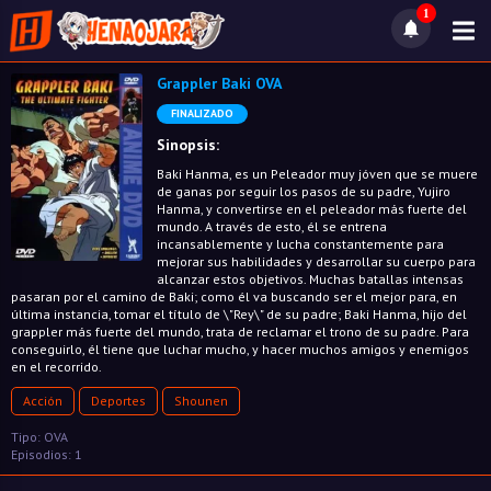
1
Grappler Baki OVA
FINALIZADO
Sinopsis:
Baki Hanma, es un Peleador muy jóven que se muere
de ganas por seguir los pasos de su padre, Yujiro
Hanma, y convertirse en el peleador más fuerte del
mundo. A través de esto, él se entrena
incansablemente y lucha constantemente para
mejorar sus habilidades y desarrollar su cuerpo para
alcanzar estos objetivos. Muchas batallas intensas
pasaran por el camino de Baki; como él va buscando ser el mejor para, en
última instancia, tomar el título de \"Rey\" de su padre; Baki Hanma, hijo del
grappler más fuerte del mundo, trata de reclamar el trono de su padre. Para
conseguirlo, él tiene que luchar mucho, y hacer muchos amigos y enemigos
en el recorrido.
Acción
Deportes
Shounen
Tipo: OVA
Episodios: 1