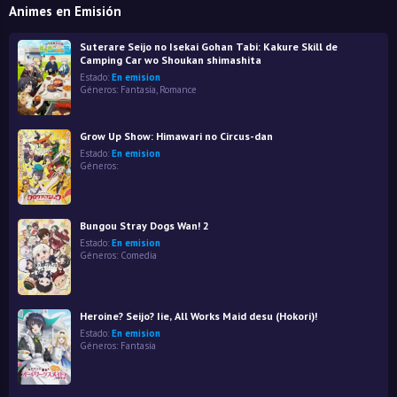
Animes en Emisión
Suterare Seijo no Isekai Gohan Tabi: Kakure Skill de
Camping Car wo Shoukan shimashita
Estado:
En emision
Géneros:
Fantasía
,
Romance
Grow Up Show: Himawari no Circus-dan
Estado:
En emision
Géneros:
Bungou Stray Dogs Wan! 2
Estado:
En emision
Géneros:
Comedia
Heroine? Seijo? Iie, All Works Maid desu (Hokori)!
Estado:
En emision
Géneros:
Fantasía