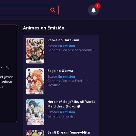
1
Animes en Emisión
Reiwa no Dara-san
Estado:
En emision
Géneros:
Comedia
,
Sobrenatural
ille,
Saijo no Osewa
el joven
Estado:
En emision
Géneros:
Comedia
,
Escolares
,
sterioso
Romance
, y
Heroine? Seijo? Iie, All Works
Maid desu (Hokori)!
Estado:
En emision
Géneros:
Fantasía
BanG Dream! Yume∞Mita