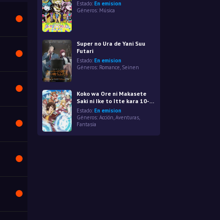
Estado:
En emision
Géneros:
Música
Super no Ura de Yani Suu
Futari
Estado:
En emision
Géneros:
Romance
,
Seinen
Koko wa Ore ni Makasete
Saki ni Ike to Itte kara 10-
nen ga Tattara Densetsu ni
Estado:
En emision
Natteita.
Géneros:
Acción
,
Aventuras
,
Fantasía