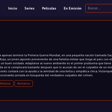
Inicio
Series
Películas
En Emisión
a apenas terminó la Primera Guerra Mundial, en una pequeña nación llamada Sauv
ujo, un joven japonés proveniente de una familia militar que llega al país con el
n un buen soldado. Adaptarse al nuevo ambiente es el primer problema que tiene 
vida se le complicará bastante después que lo acusan de ser el culpable de un mi
aponés contará con la ayuda y la amistad de una bella y simpática chica, Victorique
cionante jornada en búsqueda del verdadero culpable del crimen.
Misterio
Romance