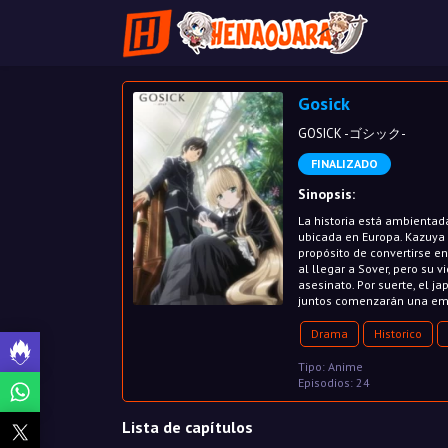
Gosick
GOSICK -ゴシック-
FINALIZADO
Sinopsis:
La historia está ambientad
ubicada en Europa. Kazuya K
propósito de convertirse e
al llegar a Sover, pero su 
asesinato. Por suerte, el j
juntos comenzarán una emo
Drama
Historico
Tipo: Anime
Episodios: 24
Lista de capítulos