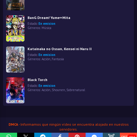
BanG Dream! Yume∞Mita
Estado:
En emision
Géneros:
Música
Katainaka no Ossan, Kensei ni Naru II
Estado:
En emision
Géneros:
Acción
,
Fantasía
Black Torch
Estado:
En emision
Géneros:
Acción
,
Shounen
,
Sobrenatural
DMCA
- Informamos que ningún vídeo se encuentra alojado en nuestros
servidores.
HenaoJara
© Copyright 2026
2532