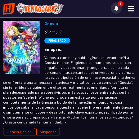
1
Gnosia
グノーシア
FINALIZADO
Sinopsis:
Vamos a caminar y hablar. ¿Puedes levantarte?La
Gnosia miente. Fingiendo ser humanos, se acercan,
engañan y decepcionan, y luego erradican a cada
persona en las cercanías del universo, una víctima a
la vez.La tripulación de una nave espacial a la deriva
se enfrenta a una amenaza misteriosa y mortal conocida como los "Gnosia",
sin tener idea de quién entre ellos es realmente el enemigo, y formula un
plan desesperado para sobrevivir. Los más sospechosos entre ellos serán
puestos en "sueño frío" uno por uno, en un esfuerzo por deshacerse
completamente de la Gnosia a bordo de la nave.Sin embargo, es casi
imposible saber si cada persona puesta en sueño frío era realmente Gnosia
o simplemente un pobre y desafortunado chivo expiatorio, sacrificado por la
Gnosia para su propia supervivencia. ¿Podrán los humanos salir victoriosos?
¿O está condenada la humanidad...?
Ciencia Ficción
Suspenso