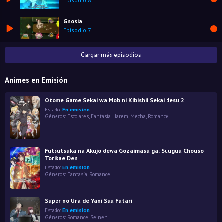
Episodio 8
Gnosia
Episodio 7
Cargar más episodios
Animes en Emisión
Otome Game Sekai wa Mob ni Kibishii Sekai desu 2
Estado:
En emision
Géneros:
Escolares
,
Fantasía
,
Harem
,
Mecha
,
Romance
Futsutsuka na Akujo dewa Gozaimasu ga: Suuguu Chouso
Torikae Den
Estado:
En emision
Géneros:
Fantasía
,
Romance
Super no Ura de Yani Suu Futari
Estado:
En emision
Géneros:
Romance
,
Seinen