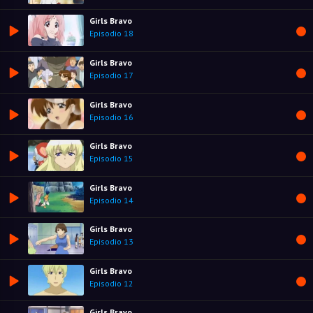
Girls Bravo
Episodio 18
Girls Bravo
Episodio 17
Girls Bravo
Episodio 16
Girls Bravo
Episodio 15
Girls Bravo
Episodio 14
Girls Bravo
Episodio 13
Girls Bravo
Episodio 12
Girls Bravo