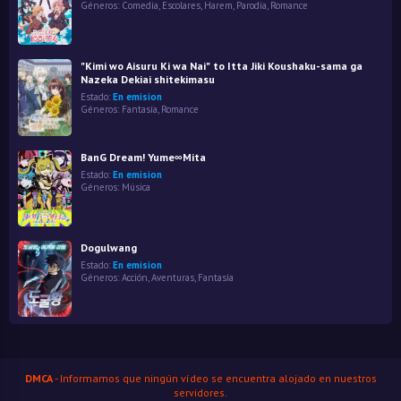
Géneros:
Comedia
,
Escolares
,
Harem
,
Parodia
,
Romance
"Kimi wo Aisuru Ki wa Nai" to Itta Jiki Koushaku-sama ga
Nazeka Dekiai shitekimasu
Estado:
En emision
Géneros:
Fantasía
,
Romance
BanG Dream! Yume∞Mita
Estado:
En emision
Géneros:
Música
Dogulwang
Estado:
En emision
Géneros:
Acción
,
Aventuras
,
Fantasía
DMCA
- Informamos que ningún vídeo se encuentra alojado en nuestros
servidores.