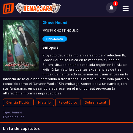
1
Ghost Hound
神霊狩 GHOST HOUND
FINALIZADO
Sinopsis:
Proyecto del vigésimo aniversario de Production IG,
Ghost Hound se ubica en la modesta ciudad de
Suiten, situado en una desolada región en la isla de
Kyūshū. La historia sigue las experiencias de tres
niños que han tenido experiencias traumáticas en la
infancia de la que han aprendido a transferir sus almas a un mundo paralelo
conocido como el "Unseen World". Sin embargo, sometidos a un cambio, con
sus fantasmas empezando a aparecer en el mundo real provocan la
alteración en formas impredecibles.
Ciencia Ficción
Misterio
Psicológico
Sobrenatural
Tipo: Anime
Episodios: 22
Lista de capítulos