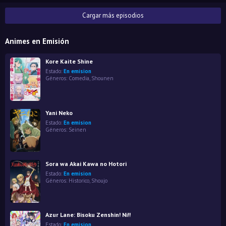
Cargar más episodios
Animes en Emisión
Kore Kaite Shine
Estado:
En emision
Géneros:
Comedia
,
Shounen
Yani Neko
Estado:
En emision
Géneros:
Seinen
Sora wa Akai Kawa no Hotori
Estado:
En emision
Géneros:
Historico
,
Shoujo
Azur Lane: Bisoku Zenshin! Ni!!
Estado:
En emision