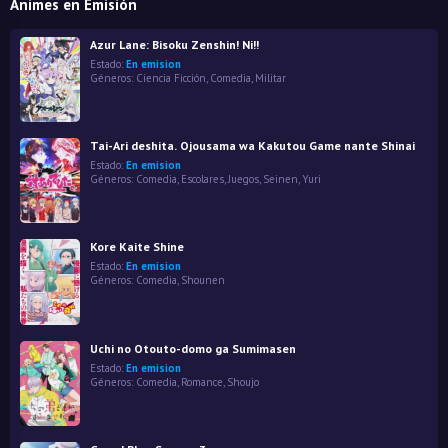
Animes en Emisión
Azur Lane: Bisoku Zenshin! Ni!!
Estado:
En emision
Géneros:
Ciencia Ficción
,
Comedia
,
Militar
Tai-Ari deshita. Ojousama wa Kakutou Game nante Shinai
Estado:
En emision
Géneros:
Comedia
,
Escolares
,
Juegos
,
Seinen
,
Yuri
Kore Kaite Shine
Estado:
En emision
Géneros:
Comedia
,
Shounen
Uchi no Otouto-domo ga Sumimasen
Estado:
En emision
Géneros:
Comedia
,
Romance
,
Shoujo