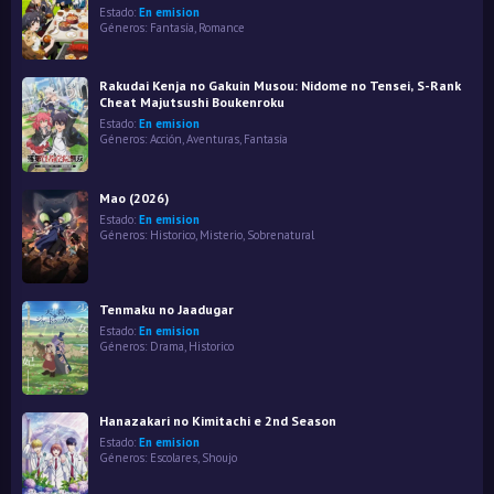
Estado:
En emision
Géneros:
Fantasía
,
Romance
Rakudai Kenja no Gakuin Musou: Nidome no Tensei, S-Rank
Cheat Majutsushi Boukenroku
Estado:
En emision
Géneros:
Acción
,
Aventuras
,
Fantasía
Mao (2026)
Estado:
En emision
Géneros:
Historico
,
Misterio
,
Sobrenatural
Tenmaku no Jaadugar
Estado:
En emision
Géneros:
Drama
,
Historico
Hanazakari no Kimitachi e 2nd Season
Estado:
En emision
Géneros:
Escolares
,
Shoujo