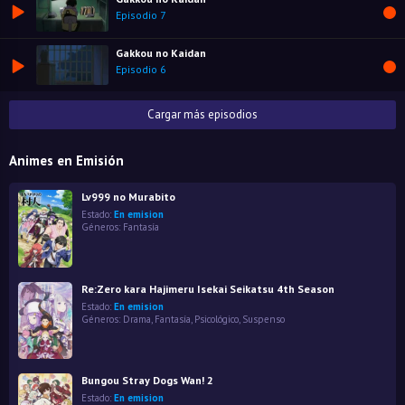
Episodio 7
Gakkou no Kaidan
Episodio 6
Cargar más episodios
Animes en Emisión
Lv999 no Murabito
Estado:
En emision
Géneros:
Fantasía
Re:Zero kara Hajimeru Isekai Seikatsu 4th Season
Estado:
En emision
Géneros:
Drama
,
Fantasía
,
Psicológico
,
Suspenso
Bungou Stray Dogs Wan! 2
Estado:
En emision