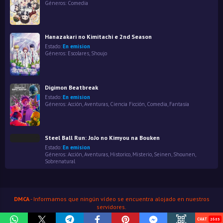
Géneros:
Comedia
Hanazakari no Kimitachi e 2nd Season
Estado:
En emision
Géneros:
Escolares
,
Shoujo
Digimon Beatbreak
Estado:
En emision
Géneros:
Acción
,
Aventuras
,
Ciencia Ficción
,
Comedia
,
Fantasía
Steel Ball Run: JoJo no Kimyou na Bouken
Estado:
En emision
Géneros:
Acción
,
Aventuras
,
Historico
,
Misterio
,
Seinen
,
Shounen
,
Sobrenatural
DMCA
- Informamos que ningún vídeo se encuentra alojado en nuestros
servidores.
HenaoJara
© Copyright 2026
2685