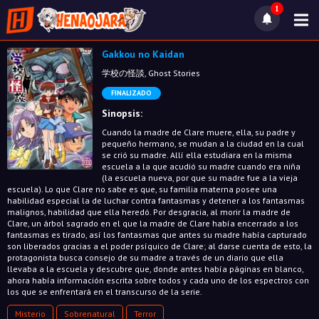
1
Gakkou no Kaidan
学校の怪談, Ghost Stories
FINALIZADO
Sinopsis:
Cuando la madre de Clare muere, ella, su padre y
pequeño hermano, se mudan a la ciudad en la cual
se crió su madre. Allí ella estudiara en la misma
escuela a la que acudió su madre cuando era niña
(la escuela nueva, por que su madre fue a la vieja
escuela). Lo que Clare no sabe es que, su familia materna posee una
habilidad especial la de luchar contra fantasmas y detener a los fantasmas
malignos, habilidad que ella heredó. Por desgracia, al morir la madre de
Clare, un árbol sagrado en el que la madre de Clare había encerrado a los
fantasmas es tirado, así los fantasmas que antes su madre había capturado
son liberados gracias a el poder psíquico de Clare; al darse cuenta de esto, la
protagonista busca consejo de su madre a través de un diario que ella
llevaba a la escuela y descubre que, donde antes había páginas en blanco,
ahora había información escrita sobre todos y cada uno de los espectros con
los que se enfrentará en el transcurso de la serie.
Misterio
Sobrenatural
Terror