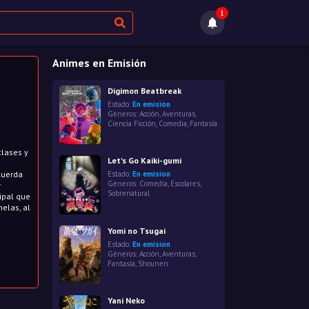
1
Animes en Emisión
Digimon Beatbreak
Estado:
En emision
Géneros:
Acción
,
Aventuras
,
Ciencia Ficción
,
Comedia
,
Fantasía
clases y
Let's Go Kaiki-gumi
cuerda
Estado:
En emision
Géneros:
Comedia
,
Escolares
,
r
Sobrenatural
ipal que
elas, al
Yomi no Tsugai
Estado:
En emision
Géneros:
Acción
,
Aventuras
,
Fantasía
,
Shounen
Yani Neko