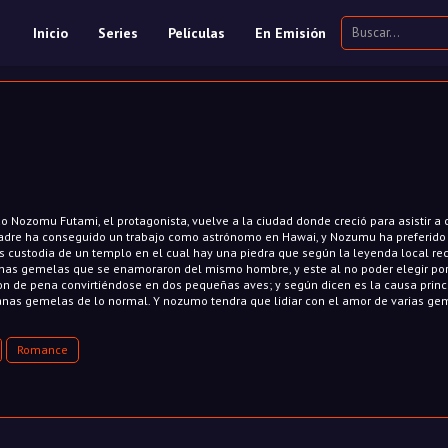
Inicio
Series
Películas
En Emisión
o Nozomu Futami, el protagonista, vuelve a la ciudad donde creció para asistir a 
u padre ha conseguido un trabajo como astrónomo en Hawai, y Nozumu ha preferido
es custodia de un templo en el cual hay una piedra que según la leyenda local re
nas gemelas que se enamoraron del mismo hombre, y este al no poder elegir po
on de pena convirtiéndose en dos pequeñas aves; y según dicen es la causa princ
nas gemelas de lo normal. Y nozumo tendra que lidiar con el amor de varias gem
Romance