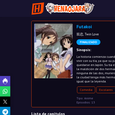
Futakoi
双恋, Twin Love
FINALIZADO
Sinopsis:
La historia comienza cuand
vivir con su tía, ya que s
quedarse en Japón. Su tia 
la maldición de dos herma
ninguna de las dos, murier
la ciudad tenga más herma
igual que la leyenda.
Comedia
Escolares
Tipo: Anime
Episodios: 13
Lista de capítulos