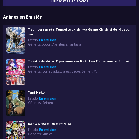
Cargar más episodios
Animes en Emisión
Tsuihou sareta Tensei Juukishi wa Game Chishiki de Musou
suru
Estado:
En emision
Géneros:
Acción
,
Aventuras
,
Fantasía
Tai-Ari deshita. Ojousama wa Kakutou Game nante Shinai
Estado:
En emision
Géneros:
Comedia
,
Escolares
,
Juegos
,
Seinen
,
Yuri
Yani Neko
Estado:
En emision
Géneros:
Seinen
BanG Dream! Yume∞Mita
Estado:
En emision
Géneros:
Música