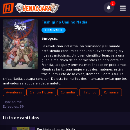
1
Fushigi no Umi no Nadia
FINALIZADO
Sinopsis:
La revolución industrial ha terminado y el mundo
está siendo consumido por una nueva tecnología y
nuevas máquinas. Un joven científico, Jean, ve a una
guapísima chica de color mientras se encuentra en
Francia, la sigue y termina metiéndose en problemas.
Mientras tanto, una mujer y sus dos matones están
tras el amuleto de la chica, llamado Piedra Azul. La
chica, Nadia, escapa con Jean. De esta forma, los dos intentarán evitar que los
malvados se apoderen del amuleto.
Aventuras
Ciencia Ficción
Comedia
Historico
Romance
Tipo: Anime
Episodios: 39
Lista de capítulos
Fushigi no Umi no Nadia