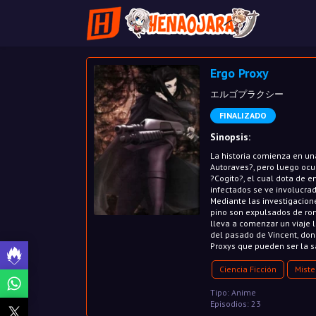
Ergo Proxy
エルゴプラクシー
FINALIZADO
Sinopsis:
La historia comienza en u
Autoraves?, pero luego ocu
?Cogito?, el cual dota de 
infectados se ve involucra
Mediante las investigacion
pino son expulsados de romd
lleva a comenzar un viaje 
del pasado de Vincent, do
Proxys que pueden ser la 
Ciencia Ficción
Miste
Tipo: Anime
Episodios: 23