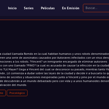
Inicio
Series
Películas
En Emisión
na ciudad llamada Romdo en la cual habitan humanos y unos robots denominados
rren una serie de asesinatos causados por Autoraves infectados con un virus de
emociones a los robots. ?Vincent? un inmigrante encargado de eliminar autoraves
do con uno llamado ?PINO? la cual es acusada de causar la infección en la ciudad
es ?Lil Mayer? llega a Vincent del cual se desconoce su pasado, mientras tanto Vi
o , Lil comienza a dudar sobre las leyes de la ciudad y decide ir a buscarlo lo q
lleno de secretos y situaciones inesperadas junto a Vincent y pino por el mundo 
nde descubrirán a un mundo debastado pero con vida y a unos humanoides deno
salvación del mundo.
rio
Psicológico