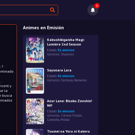
1
Animes en Emisión
Kabushikigaisha Magi-
Lumière 2nd Season
Estado:
En emision
Géneros:
Shounen
 ?
Sayonara Lara
nominado
Estado:
En emision
Géneros:
Fantasía
,
Romance
.
ncent y
ue la
en busca
minados
Azur Lane: Bisoku Zenshin!
Ni!!
Estado:
En emision
Géneros:
Ciencia Ficción
,
Comedia
,
Militar
Toumei na Yoru ni Kakeru