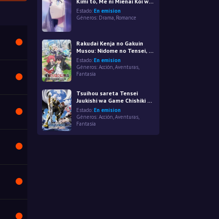
Kimi to, Me ni Mienai Koi wo
Shita.
Estado:
En emision
Géneros:
Drama
,
Romance
Rakudai Kenja no Gakuin
Musou: Nidome no Tensei, S-
Rank Cheat Majutsushi
Estado:
En emision
Boukenroku
Géneros:
Acción
,
Aventuras
,
Fantasía
Tsuihou sareta Tensei
Juukishi wa Game Chishiki de
Musou suru
Estado:
En emision
Géneros:
Acción
,
Aventuras
,
Fantasía